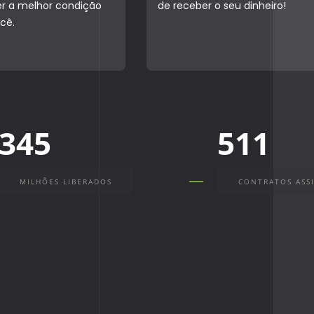
r a melhor condição
de receber o seu dinheiro!
cê.
345
511
MILHÕES LIBERADOS
CONTRATOS ASS