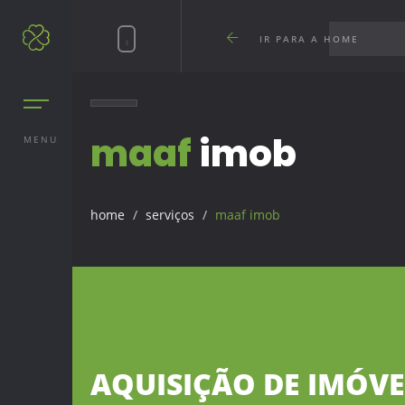
IR PARA A HOME
maaf
imob
MENU
home
serviços
maaf imob
AQUISIÇÃO DE IMÓVE